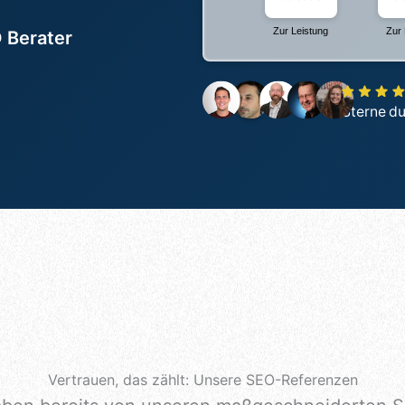
Zur Leistung
Zur 
 Berater
Sterne d
Vertrauen, das zählt: Unsere SEO-Referenzen