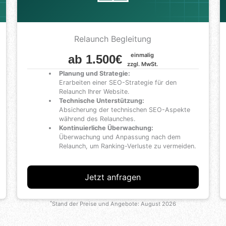
Relaunch Begleitung
einmalig
ab 1.500€
zzgl. MwSt.
Planung und Strategie:
Erarbeiten einer SEO-Strategie für den
Relaunch Ihrer Website.
Technische Unterstützung:
Absicherung der technischen SEO-Aspekte
während des Relaunches.
Kontinuierliche Überwachung:
Überwachung und Anpassung nach dem
Relaunch, um Ranking-Verluste zu vermeiden.
Jetzt anfragen
*
Stand der Preise und Angebote:
August 2026