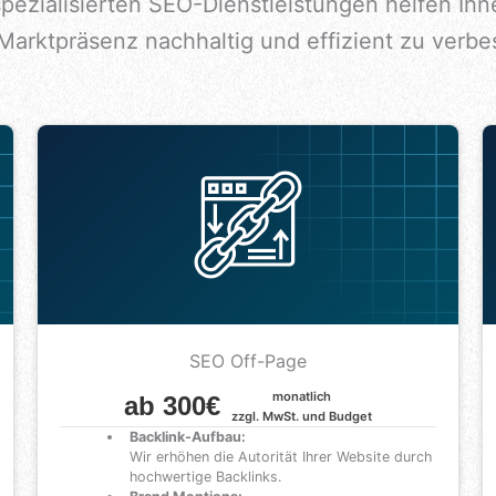
pezialisierten SEO-Dienstleistungen helfen Ihn
 Marktpräsenz nachhaltig und effizient zu verbe
SEO Off-Page
monatlich
ab 300€
zzgl. MwSt. und Budget
Backlink-Aufbau:
Wir erhöhen die Autorität Ihrer Website durch
hochwertige Backlinks.