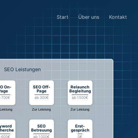
Start
Über uns
Kontakt
SEO Leistungen
O On-
SEO Off-
Relaunch
Page
Page
Begleitung
 700€
ab 300€
ab 1.500€
Leistung
Zur Leistung
Zur Leistung
yword
SEO
Erst-
herche
Betreuung
gespräch
 600€
ab 1.000€
0€