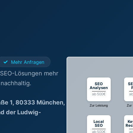
✓
Mehr Anfragen
n SEO-Lösungen mehr
nachhaltig.
SEO
SE
Analysen
ab 500€
ab
raße 1, 80333 München,
Zur Leistung
Zur 
nd der Ludwig-
Local
Ke
SEO
Rec
ab 500€
ab