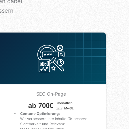
en dabei,
ssern
SEO On-Page
monatlich
ab 700€
zzgl. MwSt.
Content-Optimierung:
Wir verbessern Ihre Inhalte für bessere
Sichtbarkeit und Relevanz.