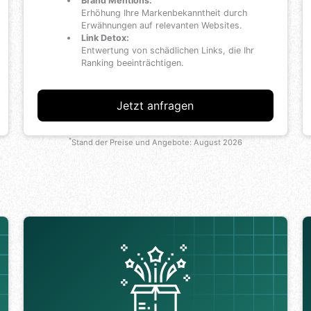
Brand Mentions:
Erhöhung Ihre Markenbekanntheit durch
Erwähnungen auf relevanten Websites.
Link Detox:
Entwertung von schädlichen Links, die Ihr
Ranking beeinträchtigen.
Jetzt anfragen
*
Stand der Preise und Angebote:
August 2026