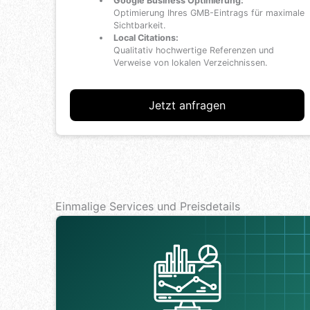
Google Business Optimierung:
Optimierung Ihres GMB-Eintrags für maximale
Sichtbarkeit.
Local Citations:
Qualitativ hochwertige Referenzen und
Verweise von lokalen Verzeichnissen.
Jetzt anfragen
Einmalige Services und Preisdetails