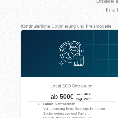
Unsere s
Ihre
Kontinuierliche Optimierung und Preismodelle
Local SEO Betreuung
monatlich
ab 500€
zzgl. MwSt.
Lokale Sichtbarkeit:
Verbesserung Ihres Rankings in lokalen
Suchergebnissen und Karten.