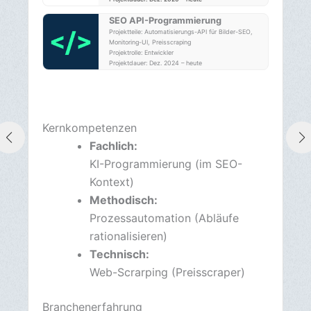
Bereiche: SEO-Programmierung, API Programmierung,
Prozessautomatisierung
Projektrolle: SEO & Programmierer
Projektdauer: Dez. 2020 – heute
SEO API-Programmierung
Projektteile: Automatisierungs-API für Bilder-SEO,
Monitoring-UI, Preisscraping
Projektrolle: Entwickler
Projektdauer: Dez. 2024 – heute
Kompetenzen
Fachlich:
KI-Programmierung (im ChatBot-
Kontext)
Methodisch:
Pluginentwicklung (SEO-KI-
Plugin)
Technisch: