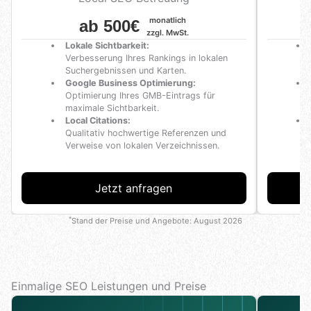
monatlich
ab 500€
a
zzgl. MwSt.
Lokale Sichtbarkeit:
Verbesserung Ihres Rankings in lokalen
Suchergebnissen und Karten.
Google Business Optimierung:
Optimierung Ihres GMB-Eintrags für
maximale Sichtbarkeit.
Local Citations:
Qualitativ hochwertige Referenzen und
Verweise von lokalen Verzeichnissen.
Jetzt anfragen
*
Stand der Preise und Angebote:
August 2026
Einmalige SEO Leistungen und Preise