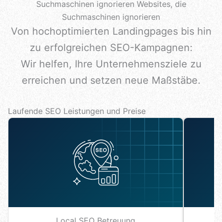
Suchmaschinen ignorieren Websites, die
Suchmaschinen ignorieren
Von hochoptimierten Landingpages bis hin
zu erfolgreichen SEO-Kampagnen:
Wir helfen, Ihre Unternehmensziele zu
erreichen und setzen neue Maßstäbe.
Laufende SEO Leistungen und Preise
Local SEO Betreuung