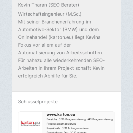
Michael Selbertinger (Programmierer)
Full-Stack Entwickler
Michael vereint SEO Know-how mit
technischer Expertise: Als SEO-
Programmierer mit Full-Stack-
Kenntnissen entwickelt er performante,
suchmaschinenoptimierte Weblösungen.
Schlüsselprojekte
Consultee AI
Programmierungen: Backend, Frontend, OpenAI-API,
Anthropic-API
Projektrolle: Chefentwickler
Projektdauer: Aug. 2023 – heute
www.karton.eu