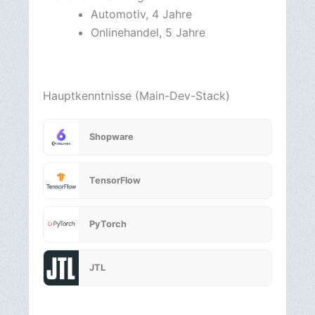
Server & Backend
Branchenerfahrungen
Agenturbranche, seit 2023
Hauptkenntnisse (Main-Dev-Stack)
Linux
REST API
Docker
Angular