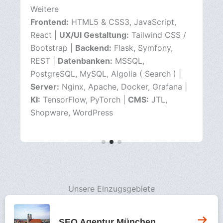
Weitere
Frontend:
HTML5 & CSS3, JavaScript,
TypeScript |
Backend:
Python, PHP, Java |
Datenbanken:
SQL, Maria DB, Chroma DB,
Redis |
Frameworks:
Angular, JHipster,
React, Flask |
CMS:
WordPress
Unsere Einzugsgebiete
SEO Agentur München