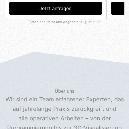
Jetzt anfragen
*
Stand der Preise und Angebote:
August 2026
Über uns
Wir sind ein Team erfahrener Experten, das
auf jahrelange Praxis zurückgreift und
alle operativen Arbeiten – von der
Programmierung bis zur 3D-Visualisierung